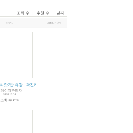
조회 수
추천 수
날짜
27915
2013-01-29
문 발송 내용
 씨앗2반 휴강 - 확진케이스 경과
(
2
)
홈페이지관리자
2020.10.14
조회 수
4766