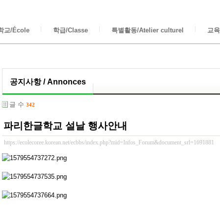
교/École
학급/Classe
특별활동/Atelier culturel
교육/
공지사항 / Annonces
글 수
342
파리한글학교 설날 행사안내
https://ecolecoree.korean.net/ecbbs/index.php?mid=Infos_Forum&document_srl=1691881