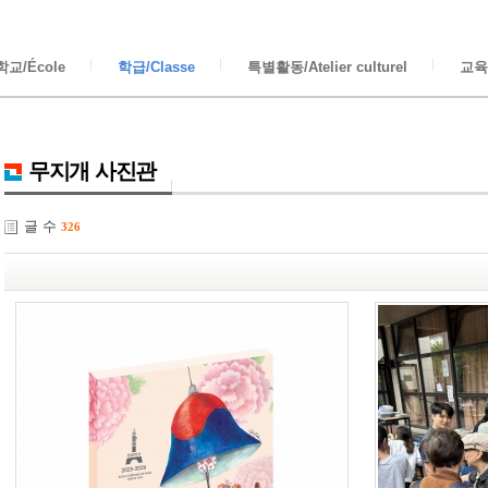
교/École
학급/Classe
특별활동/Atelier culturel
교육/
무지개 사진관
글 수
326