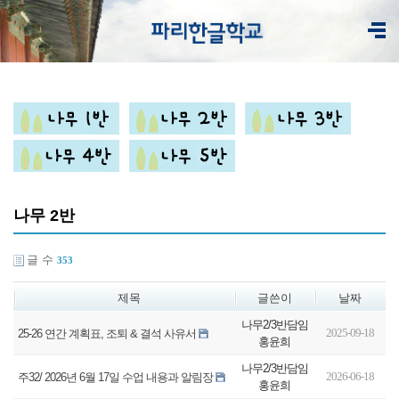
나무 2반
글 수
353
제목
글쓴이
날짜
나무2/3반담임
2025-09-18
25-26 연간 계획표, 조퇴 & 결석 사유서
홍윤희
나무2/3반담임
2026-06-18
주32/ 2026년 6월 17일 수업 내용과 알림장
홍윤희