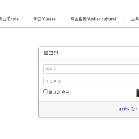
교/École
학급/Classe
특별활동/Atelier culturel
교육/
로그인
로그인 유지
ID/PW 찾기