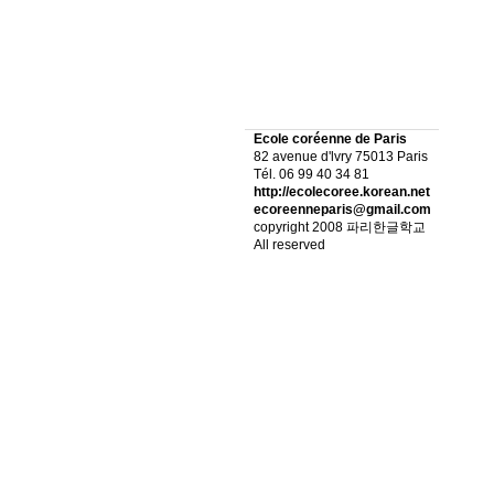
Ecole coréenne de Paris
82 avenue d'lvry 75013 Paris
Tél. 06 99 40 34 81
http://ecolecoree.korean.net
ecoreenneparis@gmail.com
copyright 2008 파리한글학교
All reserved