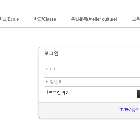
교/École
학급/Classe
특별활동/Atelier culturel
교육/
로그인
로그인 유지
ID/PW 찾기