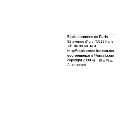
Ecole coréenne de Paris
82 avenue d'lvry 75013 Paris
Tél. 06 99 40 34 81
http://ecolecoree.korean.net
ecoreenneparis@gmail.com
copyright 2008 파리한글학교
All reserved