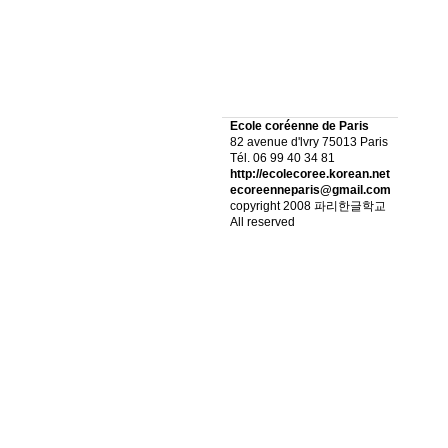
Ecole coréenne de Paris
82 avenue d'lvry 75013 Paris
Tél. 06 99 40 34 81
http://ecolecoree.korean.net
ecoreenneparis@gmail.com
copyright 2008 파리한글학교
All reserved