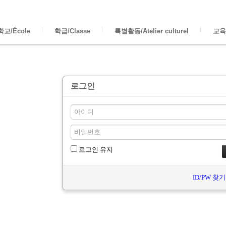
교/École
학급/Classe
특별활동/Atelier culturel
교육/
로그인
로그인 유지
ID/PW 찾기